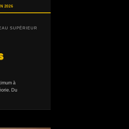
N 2026
EAU SUPÉRIEUR
S
N
aximum à
éorie. Du