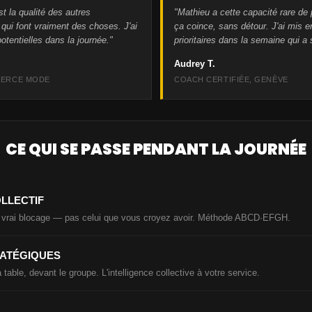
st la qualité des autres
"Mathieu a cette capacité rare de
 qui font vraiment des choses. J'ai
ça coince, sans détour. J'ai mis e
otentielles dans la journée."
prioritaires dans la semaine qui a s
Audrey T.
MERCE MODE
COACH CERTIFIÉE, GENÈVE
CE QUI SE PASSE PENDANT LA JOURNÉE
LLECTIF
re vrai blocage — pas celui que vous croyez avoir. Méthode ABCD·EFGH.
RATÉGIQUES
 table, devant le groupe. L'intelligence collective à votre service.