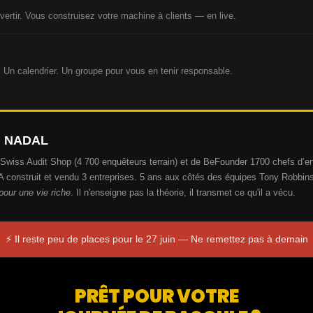
nvertir. Vous construisez votre machine à clients — en live.
s. Un calendrier. Un groupe pour vous en tenir responsable.
U NADAL
Swiss Audit Shop (4 700 enquêteurs terrain) et de BeFounder 1700 chefs d’
A construit et vendu 3 entreprises. 5 ans aux côtés des équipes Tony Robbin
pour une vie riche
. Il n'enseigne pas la théorie, il transmet ce qu'il a vécu.
⚡ Il reste peu de places pour le 27 juin — Ne remettez pas à demain
PRÊT POUR VOTRE