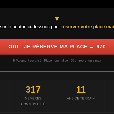
▼
 sur le bouton ci-dessous pour
réserver votre place ma
OUI ! JE RÉSERVE MA PLACE → 97€
🔒 Paiement sécurisé · Place nominative · 50 entrepreneurs max
317
11
MEMBRES
ANS DE TERRAIN
COMMUNAUTÉ