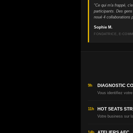
"Ce qui m'a frappé, c'e
participants. Des gens
noué 4 collaborations p
Sophie M.
FONDATRICE, E-COM
DIAGNOSTIC CO
9h
Vous identifiez vot
HOT SEATS ST
11h
Votre business sur la
ATELIERS AEC
14h