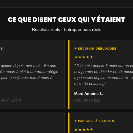
CE QUE DISENT CEUX QUI Y ÉTAIENT
Résultats réels · Entrepreneurs réels
UE
✦ DÉCISION DÉBLOQUÉE
★★★★★
le guidon depuis des mois. En une
"J'hésitais depuis 6 mois sur un p
'ai remis à plat toute ma stratégie.
m'a permis de décider en 45 minut
 plan que j'aurais mis 3 mois à
repoussais depuis un semestre. U
mois de coaching."
Marc-Antoine L.
DANT, LYON
CEO, SAAS B2B
✦ PASSAGE À L'ACTION
★★★★★