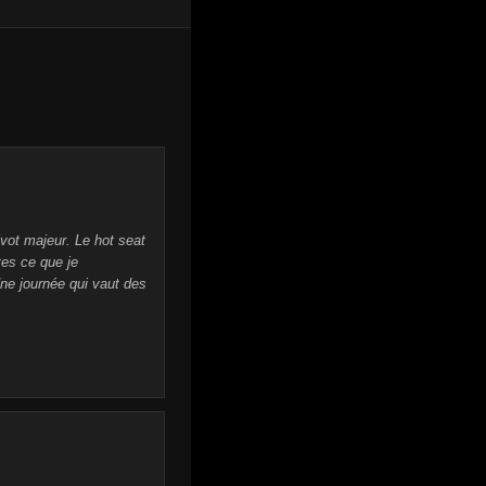
ivot majeur. Le hot seat
es ce que je
ne journée qui vaut des