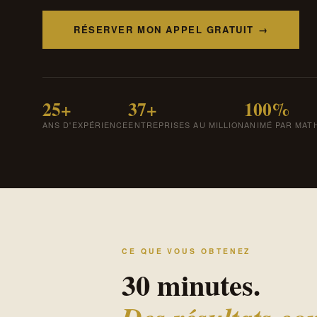
RÉSERVER MON APPEL GRATUIT →
25+
37+
100%
ANS D'EXPÉRIENCE
ENTREPRISES AU MILLION
ANIMÉ PAR MAT
CE QUE VOUS OBTENEZ
30 minutes.