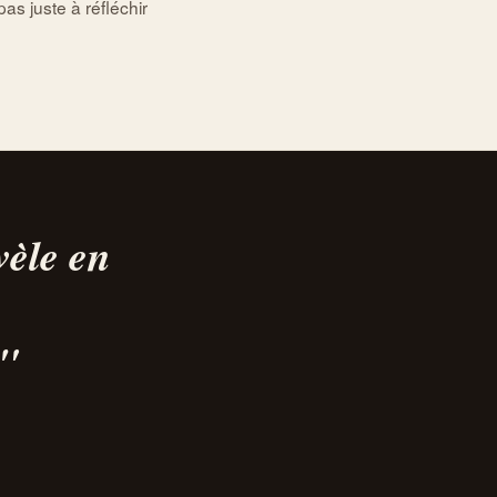
pas juste à réfléchir
vèle en
"