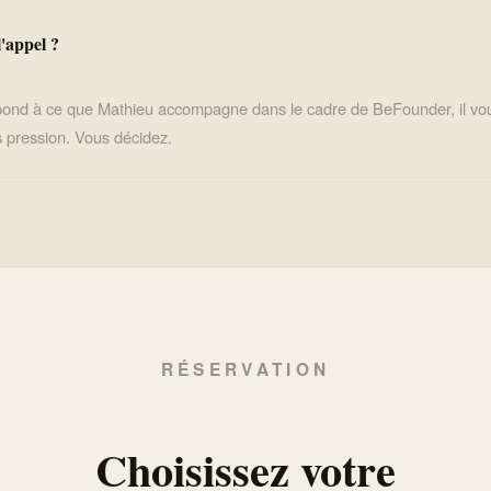
l'appel ?
espond à ce que Mathieu accompagne dans le cadre de BeFounder, il vo
 pression. Vous décidez.
RÉSERVATION
Choisissez votre