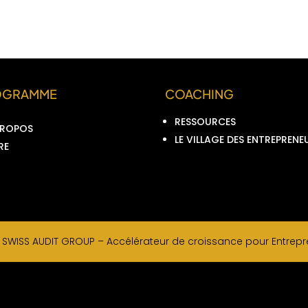
OGRAMME
COACHING
RESSOURCES
PROPOS
LE VILLAGE DES ENTREPRENE
RE
–
SWISS AUDIT GROUP –
Accélérateur de croissance pour Entrepre