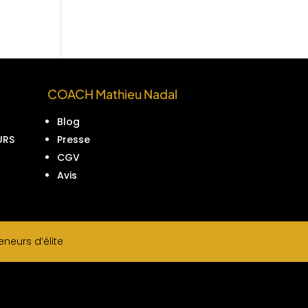
COACH Mathieu Nadal
Blog
URS
Presse
CGV
Avis
neurs d’élite