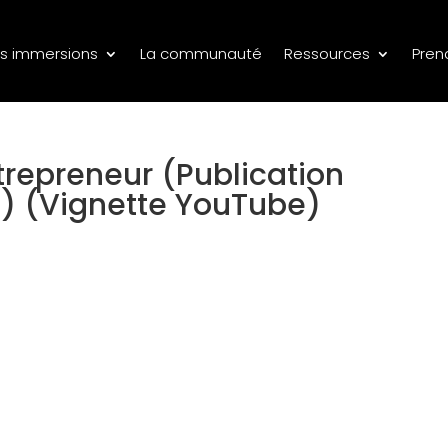
s immersions
La communauté
Ressources
Pren
epreneur (Publication
) (Vignette YouTube)