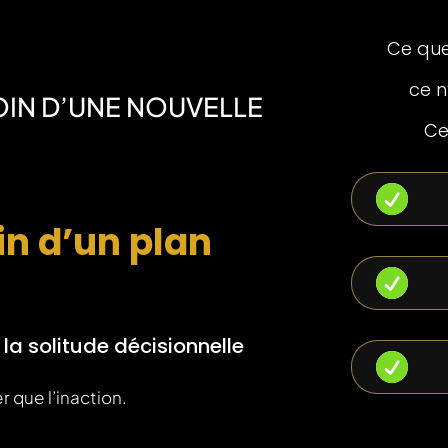
Ce que
ce n
OIN D’UNE NOUVELLE
Ce

n d’un plan

 la solitude décisionnelle

r que l’inaction.
Et un 