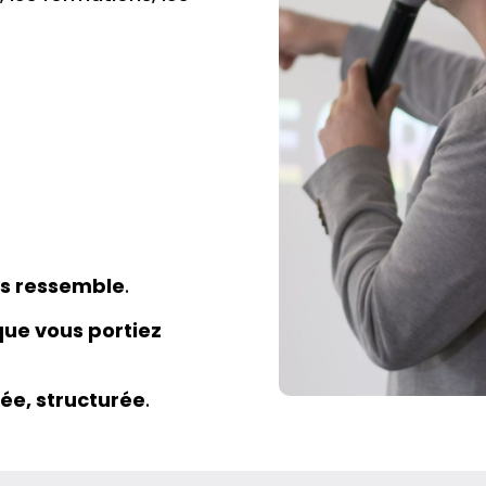
us ressemble
.
que vous portiez
née, structurée
.