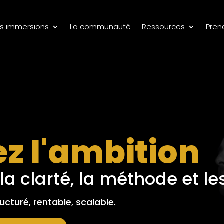
s immersions
La communauté
Ressources
Pren
z l'ambition
a clarté, la méthode et le
ucturé, rentable, scalable.