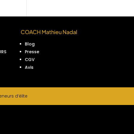
COACH Mathieu Nadal
Blog
URS
Presse
CGV
Avis
neurs d’élite