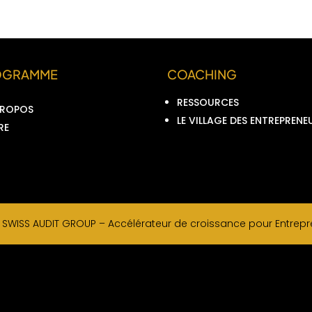
OGRAMME
COACHING
RESSOURCES
PROPOS
LE VILLAGE DES ENTREPRENE
RE
–
SWISS AUDIT GROUP –
Accélérateur de croissance pour Entrepre