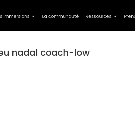
s immersions
La communauté
Ressources
Pren
ieu nadal coach-low