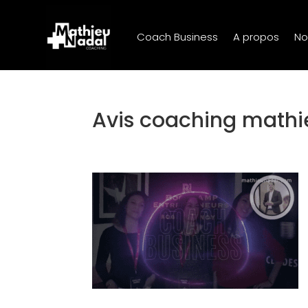
Coach Business
A propos
No
Avis coaching math