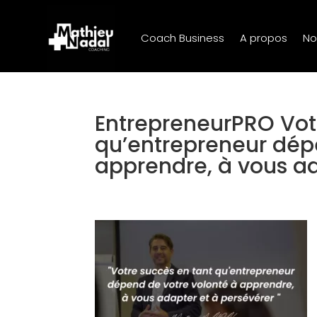
Coach Business
A propos
No
EntrepreneurPRO Votr
qu’entrepreneur dépe
apprendre, à vous ada