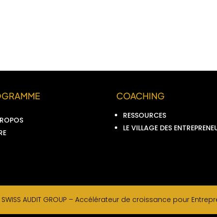
OGRAMME
COACHING
RESSOURCES
PROPOS
LE VILLAGE DES ENTREPRENE
RE
–
SWISS AUDIT GROUP –
Accélérateur de croissance pour Entrepre