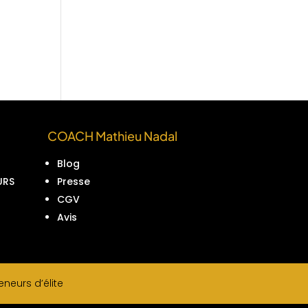
COACH Mathieu Nadal
Blog
URS
Presse
CGV
Avis
neurs d’élite