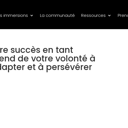
s immersions
La communauté
Ressources
Pren
e succès en tant
nd de votre volonté à
pter et à persévérer