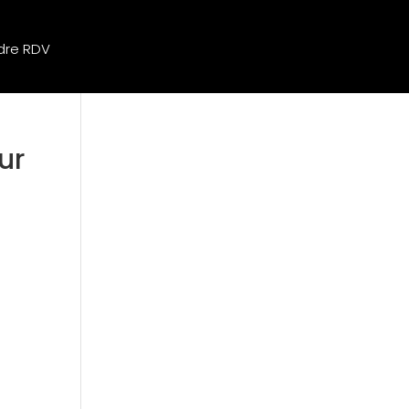
dre RDV
ur