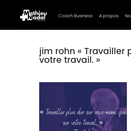
Coach Business
A propos
No
jim rohn « Travailler
votre travail. »