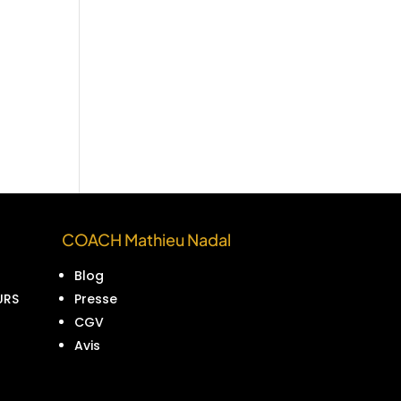
COACH Mathieu Nadal
Blog
URS
Presse
CGV
Avis