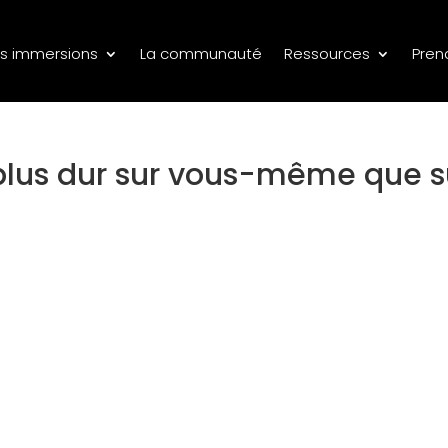
s immersions
La communauté
Ressources
Pren
 plus dur sur vous-même que s