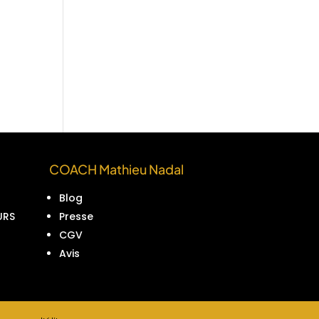
COACH Mathieu Nadal
Blog
URS
Presse
CGV
Avis