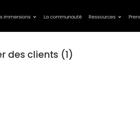
s immersions
La communauté
Ressources
Pren
 des clients (1)