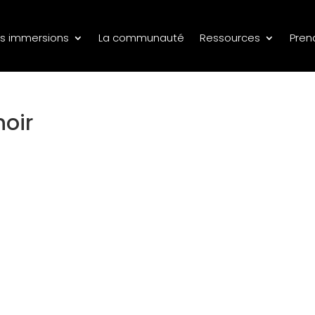
s immersions
La communauté
Ressources
Pren
noir