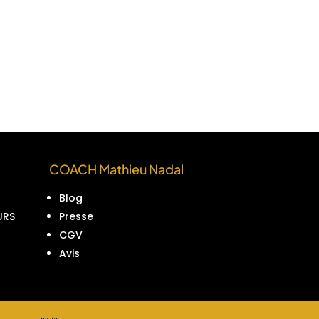
COACH Mathieu Nadal
Blog
URS
Presse
CGV
Avis