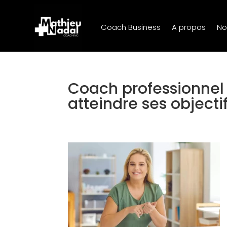
Coach Business
A propos
No
Coach professionnel 
atteindre ses objecti