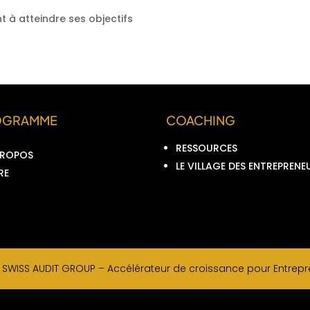
t à atteindre ses objectifs
OGRAMME
COACHING
RESSOURCES
PROPOS
LE VILLAGE DES ENTREPRENE
RE
–
SWISS AUDIT GROUP –
Accélérateur de croissance pour Entrepre