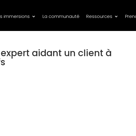
s immersions
La communauté
Ressources
Pren
expert aidant un client à
fs