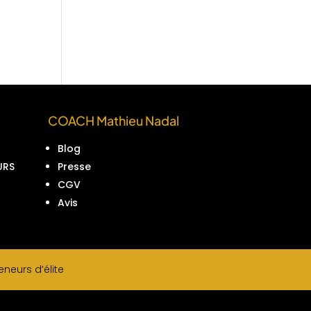
COACH Mathieu Nadal
Blog
URS
Presse
CGV
Avis
neurs d’élite