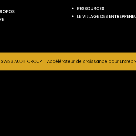
RESSOURCES
PROPOS
LE VILLAGE DES ENTREPRENE
RE
–
SWISS AUDIT GROUP –
Accélérateur de croissance pour Entrepre