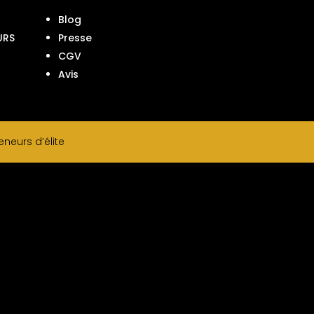
Blog
URS
Presse
CGV
Avis
neurs d’élite