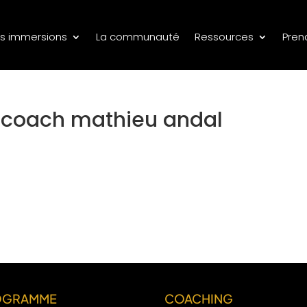
s immersions
La communauté
Ressources
Pren
s coach mathieu andal
OGRAMME
COACHING