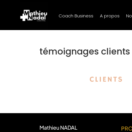
Coach Business
A propos
No
témoignages client
Mathieu NADAL
PR